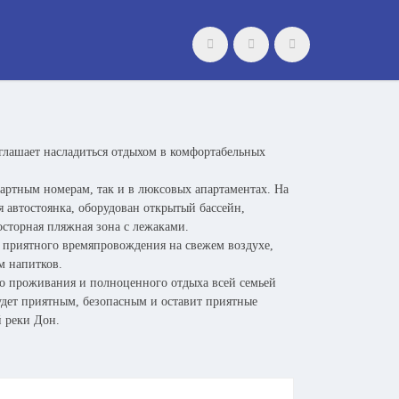
глашает насладиться отдыхом в комфортабельных
дартным номерам, так и в люксовых апартаментах. На
 автостоянка, оборудован открытый бассейн,
осторная пляжная зона с лежаками.
я приятного времяпровождения на свежем воздухе,
м напитков.
го проживания и полноценного отдыха всей семьей
удет приятным, безопасным и оставит приятные
 реки Дон.