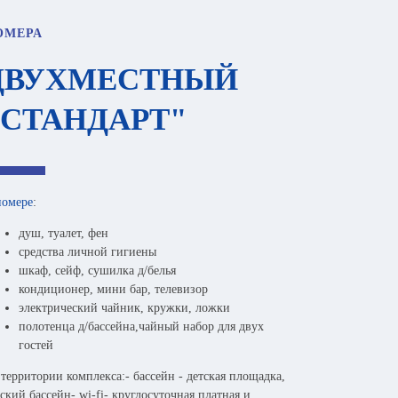
ОМЕРА
ДВУХМЕСТНЫЙ
"СТАНДАРТ"
номере
:
душ, туалет, фен
средства личной гигиены
шкаф, сейф, сушилка д/белья
кондиционер, мини бар, телевизор
электрический чайник, кружки, ложки
полотенца д/бассейна,чайный набор для двух
гостей
 территории комплекса:- бассейн - детская площадка,
ский бассейн- wi-fi- круглосуточная платная и