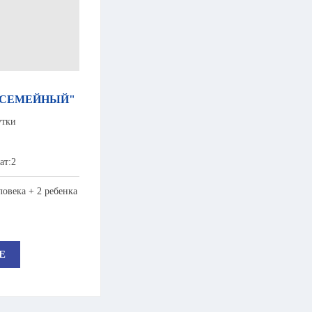
"СЕМЕЙНЫЙ"
утки
ат:2
ловека + 2 ребенка
Е