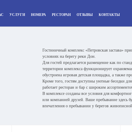
АС
УСЛУГИ
НОМЕРА
РЕСТОРАН
ОТЗЫВЫ
КОНТАКТЫ
Гостиничный комплекс «Петровская застава» при
условиях на берегу реки Дон.
Для гостей предлагается размещение как по стан
территории комплекса функционирует охраняемая
обустроена игровая детская площадка, а также пр
Кроме того, гостям доступны уютные беседки дл
работает ресторан и бар с широким ассортименто
В комплексе созданы все условия для комфортно
или компанией друзей. Ваше пребывание здесь б
впечатления о пребывании у берегов живописной